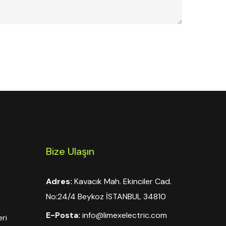
Bize Ulaşın
Adres:
Kavacık Mah. Ekinciler Cad.
No:24/4 Beykoz İSTANBUL 34810
E-Posta:
info@limexelectric.com
ri