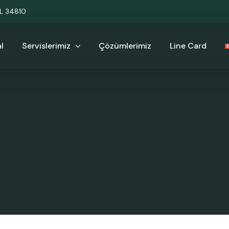
UL 34810
l
Servislerimiz
Çözümlerimiz
Line Card