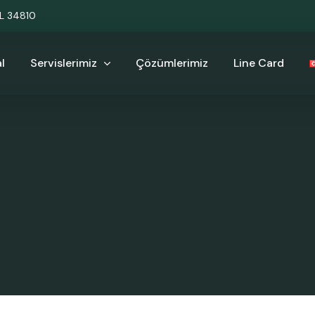
UL 34810
l
Servislerimiz
Çözümlerimiz
Line Card