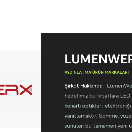
LUMENWE
AYDINLATMA ÜRÜN MARKALARI
Şirket Hakkında:
LumenWerx
hedefimiz bu fırsatlara LED t
kenarlı optikleri, elektroniğ
yanıtlamaktır. Gömme, yüzey
sunulan bu tamamen yeni ürün